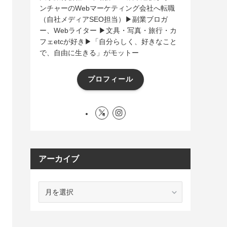
ンチャーのWebマーケティング会社へ転職
（自社メディアSEO担当）▶︎副業ブロガ
ー、Webライター ▶︎文具・写真・旅行・カ
フェetcが好き▶︎「自分らしく、好きなこと
で、自由に生きる」がモットー
プロフィール
アーカイブ
ア
ー
カ
イ