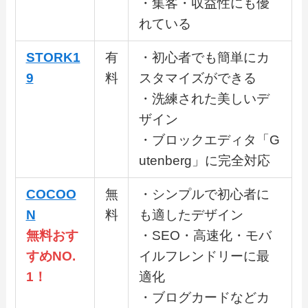
・集客・収益性にも優
れている
STORK1
有
・初心者でも簡単にカ
9
料
スタマイズができる
・洗練された美しいデ
ザイン
・ブロックエディタ「G
utenberg」に完全対応
COCOO
無
・シンプルで初心者に
N
料
も適したデザイン
無料おす
・SEO・高速化・モバ
すめNO.
イルフレンドリーに最
1！
適化
・ブログカードなどカ