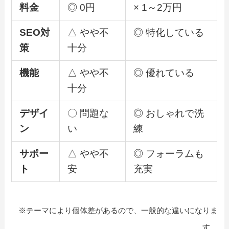
料金
◎ 0円
× 1～2万円
SEO対
△ やや不
◎ 特化している
策
十分
機能
△ やや不
◎ 優れている
十分
デザイ
〇 問題な
◎ おしゃれで洗
ン
い
練
サポー
△ やや不
◎ フォーラムも
ト
安
充実
※テーマにより個体差があるので、一般的な違いになりま
す。