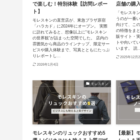
で楽しむ！特別体験【訪問レポー
店舗の購
ト】
「モレスキ
うのが一番い
モレスキンの直営店が、東急プラザ原宿
向けて、こ
「ハラカド」に2024年にオープン。 実際
の特徴をまと
に訪れてみると、想像以上に“モレスキン
販サイト・
の世界観”が詰まった空間でした。 店内の
トや向いて
雰囲気から商品のラインナップ、限定サー
います。 読..
ビスや購入体験まで、写真とともにたっぷ
りレポートし...
2025年12月
2026年1月4日
モレスキン
モレスキンのリュックおすすめ5
【最新】