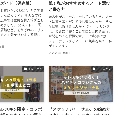
入ガイド【保存版】
践！私がおすすめするノート選び
と書き方
ンを買いたいけれど、どこで買
いんだろう？」 そんな方に
頭の中がごちゃごちゃしているとき、ノー
の記事では主要な購入場所ごと
トに書き出すだけで少し楽になった—そん
めました。 公式ストア・通
な経験はありませんか？ ジャーナリング
実店舗など、それぞれのメリッ
は、まさに「書くことで自分と向き合う」
いる人を分かりやすく整理して
時間をつくる習慣です。 この記事では、
.
ジャーナリングとノートに焦点を当て、私
がモレスキン...
28日
2026年1月8日
モレスキン
モレスキン
モレスキン限定・コラボ
『スケッチジャーナル』の始め方