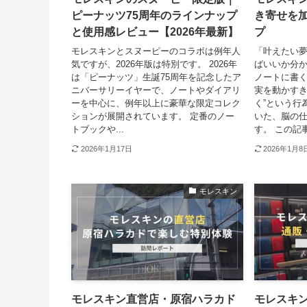
ピーナッツ75周年のラインナップ
き寄せを
と使用感レビュー【2026年最新】
プ
モレスキンとスヌーピーのコラボは例年人
「叶えたい
気ですが、2026年版は特別です。 2026年
ばいいか分か
は「ピーナッツ」生誕75周年を記念したア
ノートに書
ニバーサリーイヤーで、ノートやダイアリ
実を動かすき
ーを中心に、例年以上に豪華な限定コレク
く”という行
ションが展開されています。 定番のノー
いた、脳の
トブックや...
す。 この記事.
2026年1月17日
2026年1月8
モレスキン
モレスキン直営店・原宿ハラカド
モレスキ