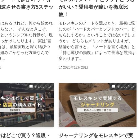
加速させる書き方5ステッ
がいい？愛用者が違いを徹底比
較！
夢はあるけれど、何から始めれ
モレスキンのノートを選ぶとき、最初に悩
らない」 そんなときこそ、
むのが「ハードカバーとソフトカバー、ど
くというシンプルな行動が、現
ちらにするか」ということではないでしょ
っかけになります。 実は“書
うか。 どちらもメリットがありますが、
為は、願望実現と深く結びつ
結論から言うと、「ノートを書く場所」と
仕組みにかなった方法なんで
「持ち運びの頻度」によって最適な選択は
..
変わります...
日
2025年12月28日
モレスキン
モレスキン
ンはどこで買う？通販・
ジャーナリングをモレスキンで実