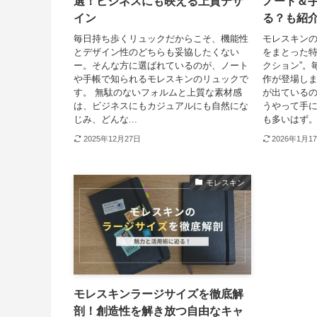
選！ビジネスにも映える上質デザ
ノート＆
イン
る？も紹
毎日持ち歩くリュックだからこそ、機能性
モレスキン
とデザイン性のどちらも妥協したくない
をまとった特
ー。そんな方に選ばれているのが、ノート
クション”。
や手帳で知られるモレスキンのリュックで
作が登場しま
す。 無駄のないフォルムと上質な素材感
が出ている
は、ビジネスにもカジュアルにも自然にな
うやって手
じみ、どんな...
も多いはず。.
2025年12月27日
2026年1月1
モレスキン
モレスキンラージサイズを徹底解
剖！創造性を解き放つ自由なキャ