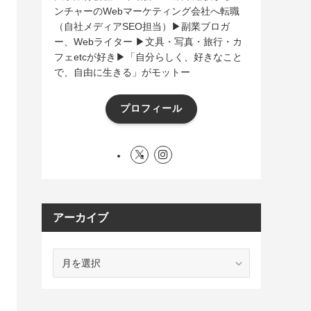
ンチャーのWebマーケティング会社へ転職
（自社メディアSEO担当）▶︎副業ブロガ
ー、Webライター ▶︎文具・写真・旅行・カ
フェetcが好き▶︎「自分らしく、好きなこと
で、自由に生きる」がモットー
プロフィール
アーカイブ
ア
ー
カ
イ