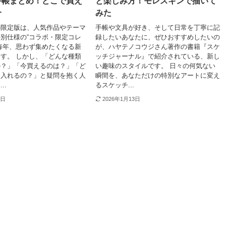
手帳まとめ！どこで買え
と楽しみ方！モレスキンで描いて
介
みた
の限定版は、人気作品やテーマ
手帳や文具が好き、そして日常を丁寧に記
別仕様の“コラボ・限定コレ
録したいあなたに、ぜひおすすめしたいの
毎年、思わず集めたくなる新
が、ハヤテノコウジさん著作の書籍『スケ
す。 しかし、「どんな種類
ッチジャーナル』で紹介されている、新し
の？」「今買えるのは？」「ど
い趣味のスタイルです。 日々の何気ない
に入れるの？」と疑問を抱く人
瞬間を、あなただけの特別なアートに変え
..
るスケッチ...
7日
2026年1月13日